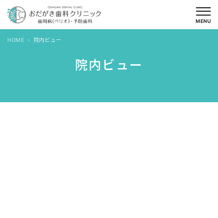
内
容
MENU
を
HOME
院内ビュー
ス
キ
院内ビュー
ッ
プ