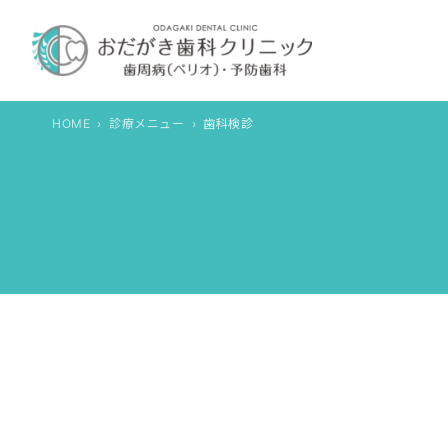
内
容
を
ス
キ
HOME
診療メニュー
歯科検診
ッ
プ