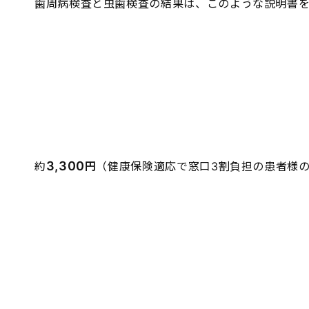
歯周病検査と虫歯検査の結果は、このような説明書を
3,300
約
円
（健康保険適応で窓口3割負担の患者様