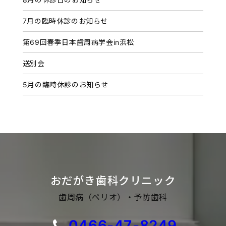
ブ
7月の臨時休診のお知らせ
第69回春季日本歯周病学会in浜松
送別会
5月の臨時休診のお知らせ
おだがき歯科クリニック
歯周病（ペリオ）・予防歯科
0466-47-8249