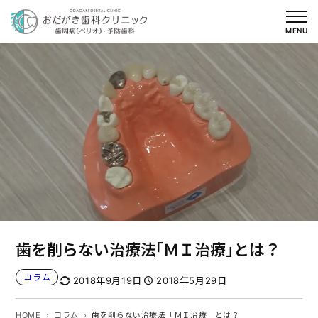
内
容
MENU
を
ス
キ
ッ
プ
歯を削らない治療法「ＭＩ治療」とは？
コラム
2018年9月19日
2018年5月29日
HOME
コラム
歯を削らない治療法「ＭＩ治療」とは？