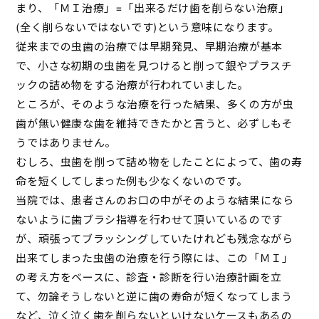
まり、「ＭＩ治療」=「出来るだけ歯を削らない治療」
(全く削らないではないです)という意味になります。
従来までの虫歯の治療では早期発見、早期治療が基本
で、小さな初期の虫歯を見つけると削って銀やプラスチ
ックの詰め物をする治療が行われていました。
ところが、そのような治療を行った結果、多くの方が虫
歯が無い健康な歯を維持できたかと言うと、必ずしもそ
うではありません。
むしろ、虫歯を削って詰め物をしたことによって、歯の寿
命を短くしてしまった例も少なくないのです。
当院では、患者さんのお口の中がそのような結果になら
ないように歯ブラシ指導を行わせて頂いているのです
が、頑張ってブラッシングしていたけれども残念ながら
出来てしまった虫歯の治療を行う際には、この「ＭＩ」
の考え方をベースに、診査・診断を行い治療計画を立
て、勿論そうしないと逆に歯の寿命が短くなってしまう
など、泣く泣く歯を削らないといけないケースもあるの