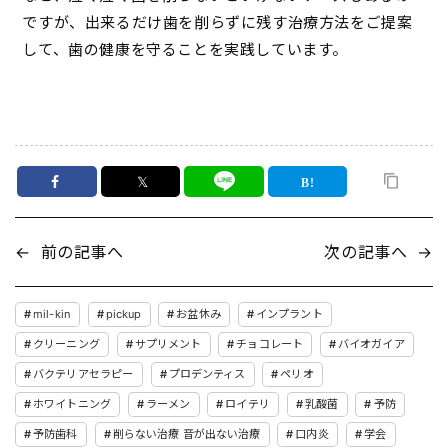
ですが、出来るだけ歯を削らずに残す治療方法をご提案
して、歯の健康を守ることを実践しています。
𝕏
←
前の記事へ
次の記事へ
→
mil-kin
pickup
お盆休み
インプラント
クリーニング
サプリメント
チョコレート
バイオガイア
バクテリアセラピー
プロデンティス
ペリオ
ホワイトニング
ラーメン
ロイテリ
乳酸菌
予防
予防歯科
削らない治療 音が出ない治療
口内炎
学会