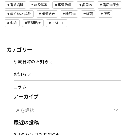
審美歯科
施設基準
根管治療
歯周病
歯周病学会
痛くない 麻酔
知覚過敏
糖尿病
細菌
藤沢
虫歯
顎関節症
ＰＭＴＣ
カテゴリー
診療日時のお知らせ
お知らせ
コラム
アーカイブ
ア
ー
カ
最近の投稿
イ
8月の休診日のお知らせ