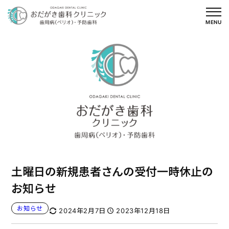
内
容
MENU
を
ス
キ
ッ
プ
土曜日の新規患者さんの受付一時休止の
お知らせ
お知らせ
2024年2月7日
2023年12月18日