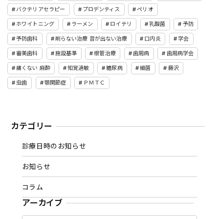
バクテリアセラピー
プロデンティス
ペリオ
ホワイトニング
ラーメン
ロイテリ
乳酸菌
予防
予防歯科
削らない治療 音が出ない治療
口内炎
学会
審美歯科
施設基準
根管治療
歯周病
歯周病学会
痛くない 麻酔
知覚過敏
糖尿病
細菌
藤沢
虫歯
顎関節症
ＰＭＴＣ
カテゴリー
診療日時のお知らせ
お知らせ
コラム
アーカイブ
ア