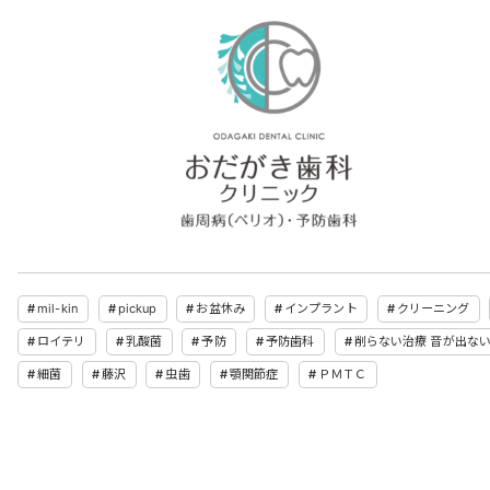
mil-kin
pickup
お盆休み
インプラント
クリーニング
ロイテリ
乳酸菌
予防
予防歯科
削らない治療 音が出な
細菌
藤沢
虫歯
顎関節症
ＰＭＴＣ