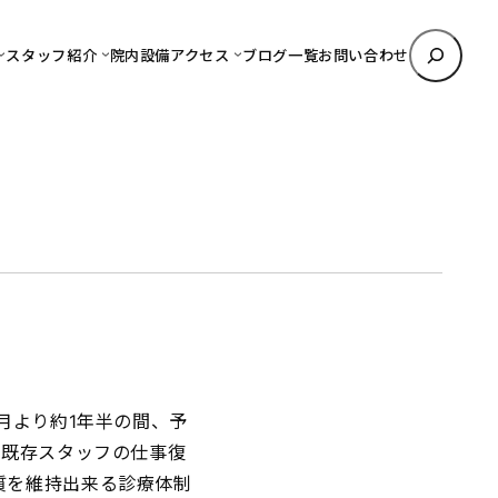
検
スタッフ紹介
院内設備
アクセス
ブログ一覧
お問い合わせ
索
月より約1年半の間、予
り既存スタッフの仕事復
質を維持出来る診療体制