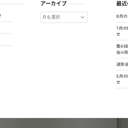
アーカイブ
最近
ア
せ
8月
ー
カ
7月
せ
イ
ブ
第6
会in
送別
5月
せ