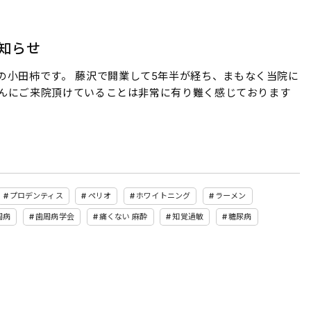
知らせ
の小田柿です。 藤沢で開業して5年半が経ち、まもなく当院に
者さんにご来院頂けていることは非常に有り難く感じております
プロデンティス
ペリオ
ホワイトニング
ラーメン
周病
歯周病学会
痛くない 麻酔
知覚過敏
糖尿病