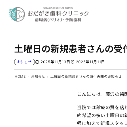
内
容
を
ス
キ
ッ
土曜日の新規患者さんの受
プ
2025年11月13日
2025年11月11日
お知らせ
HOME
お知らせ
土曜日の新規患者さんの受付再開のお知らせ
こんにちは。藤沢の歯
当院では診療の質を落と
約希望の多い土曜日の
帰に加えて新規スタッ