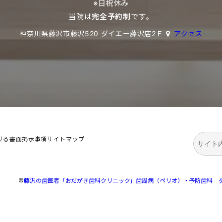
※日祝休み
当院は
完全予約制
です。
神奈川県藤沢市藤沢520 ダイエー藤沢店2Ｆ
アクセス
検
ける書面掲示事項
サイトマップ
索
©
藤沢の歯医者「おだがき歯科クリニック」歯周病（ペリオ）・予防歯科 