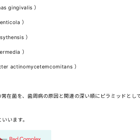
s gingivalis ）
enticola ）
rsythensis ）
termedia ）
cter actinomycetemcomitans ）
内の常在菌を、歯周病の原因と関連の深い順にピラミッドとし
といいます。