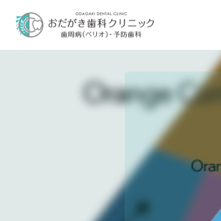
内
容
を
ス
キ
ッ
プ