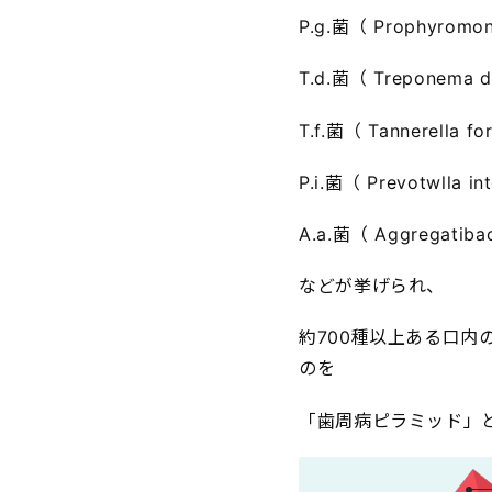
P.g.菌（ Prophyromona
T.d.菌（ Treponema d
T.f.菌（ Tannerella fo
P.i.菌（ Prevotwlla in
A.a.菌（ Aggregatiba
などが挙げられ、
約700種以上ある口
のを
「歯周病ピラミッド」