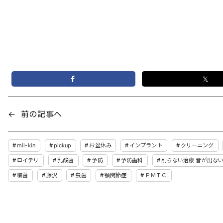
𝕏
←
前の記事へ
mil-kin
pickup
お盆休み
インプラント
クリーニング
ロイテリ
乳酸菌
予防
予防歯科
削らない治療 音が出な
細菌
藤沢
虫歯
顎関節症
ＰＭＴＣ