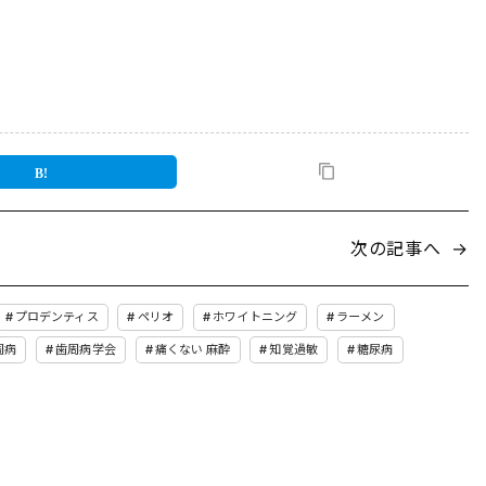
次の記事へ
→
プロデンティス
ペリオ
ホワイトニング
ラーメン
周病
歯周病学会
痛くない 麻酔
知覚過敏
糖尿病