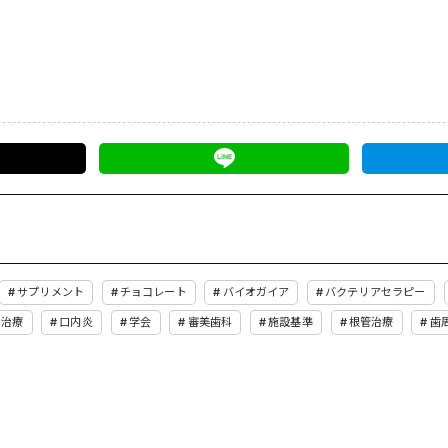
サプリメント
チョコレート
バイオガイア
バクテリアセラピー
い治療
口内炎
学会
審美歯科
施設基準
根管治療
歯