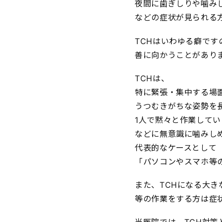
夜間に歯ぎしりや噛み
などの症状が見られる
TCHはいわゆる癖で
善に向かうことがあり
TCHは、
特に緊張・集中する場
うつむきがちな姿勢を
1人で黙々と作業してい
などに無意識に噛みし
代表的なケースとして
「パソコンやスマホ等
また、TCHになる大
等の作業をする方は症