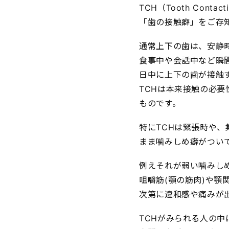
TCH（Tooth Contac
「歯の接触癖」をご存
通常上下の歯は、安静時
食事中や会話中など瞬
日中に上下の歯が接触
TCHは本来接触の必
ものです。
特にTCHは緊張時や
まま噛みしめ癖がつい
例えそれが弱い噛みし
咀嚼筋(顎の筋肉)や顎
次第に違和感や痛みが
TCHがみられる人の