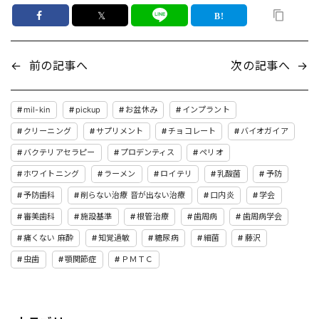
𝕏
←
前の記事へ
次の記事へ
→
mil-kin
pickup
お盆休み
インプラント
クリーニング
サプリメント
チョコレート
バイオガイア
バクテリアセラピー
プロデンティス
ペリオ
ホワイトニング
ラーメン
ロイテリ
乳酸菌
予防
予防歯科
削らない治療 音が出ない治療
口内炎
学会
審美歯科
施設基準
根管治療
歯周病
歯周病学会
痛くない 麻酔
知覚過敏
糖尿病
細菌
藤沢
虫歯
顎関節症
ＰＭＴＣ