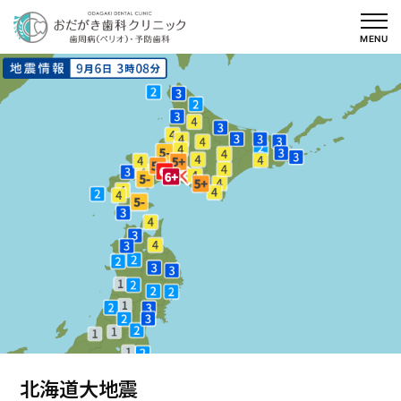
内
容
MENU
を
ス
キ
ッ
プ
北海道大地震