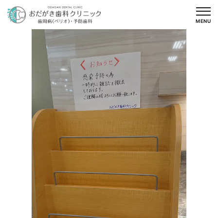
内
容
MENU
を
ス
キ
ッ
プ