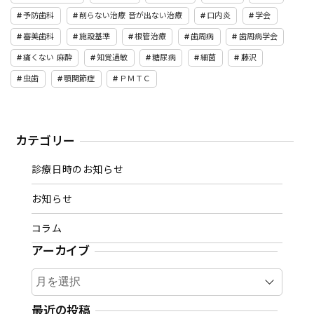
予防歯科
削らない治療 音が出ない治療
口内炎
学会
審美歯科
施設基準
根管治療
歯周病
歯周病学会
痛くない 麻酔
知覚過敏
糖尿病
細菌
藤沢
虫歯
顎関節症
ＰＭＴＣ
カテゴリー
診療日時のお知らせ
お知らせ
コラム
アーカイブ
ア
ー
カ
最近の投稿