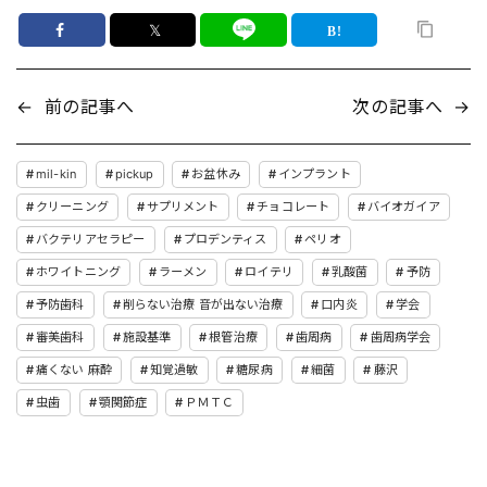
𝕏
←
前の記事へ
次の記事へ
→
mil-kin
pickup
お盆休み
インプラント
クリーニング
サプリメント
チョコレート
バイオガイア
バクテリアセラピー
プロデンティス
ペリオ
ホワイトニング
ラーメン
ロイテリ
乳酸菌
予防
予防歯科
削らない治療 音が出ない治療
口内炎
学会
審美歯科
施設基準
根管治療
歯周病
歯周病学会
痛くない 麻酔
知覚過敏
糖尿病
細菌
藤沢
虫歯
顎関節症
ＰＭＴＣ