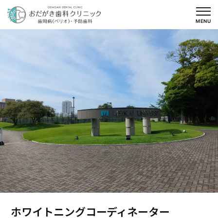
内
容
MENU
を
ス
キ
ッ
プ
ホワイトニングコーディネーター