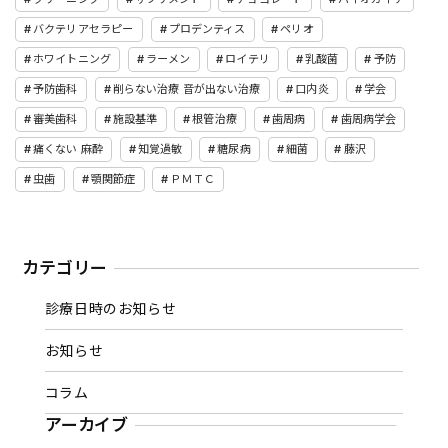
バクテリアセラピー
プロデンティス
ペリオ
ホワイトニング
ラーメン
ロイテリ
乳酸菌
予防
予防歯科
削らない治療 音が出ない治療
口内炎
学会
審美歯科
施設基準
根管治療
歯周病
歯周病学会
痛くない 麻酔
知覚過敏
糖尿病
細菌
藤沢
虫歯
顎関節症
ＰＭＴＣ
カテゴリー
診療日時のお知らせ
お知らせ
コラム
アーカイブ