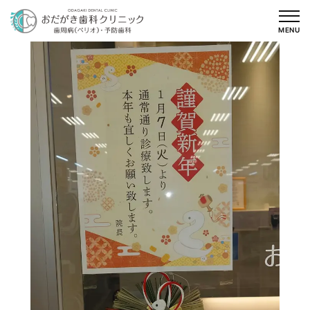
内
容
MENU
を
ス
キ
ッ
プ