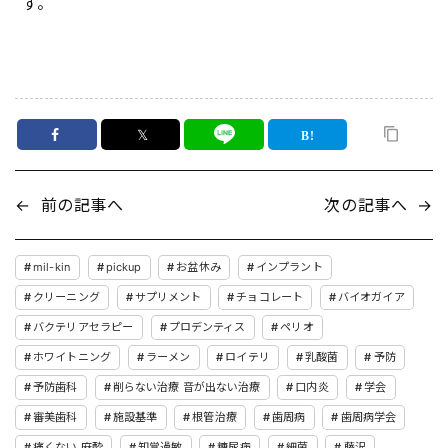
す。
𝕏
←
前の記事へ
次の記事へ
→
mil-kin
pickup
お盆休み
インプラント
クリーニング
サプリメント
チョコレート
バイオガイア
バクテリアセラピー
プロデンティス
ペリオ
ホワイトニング
ラーメン
ロイテリ
乳酸菌
予防
予防歯科
削らない治療 音が出ない治療
口内炎
学会
審美歯科
施設基準
根管治療
歯周病
歯周病学会
痛くない 麻酔
知覚過敏
糖尿病
細菌
藤沢