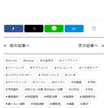
𝕏
←
前の記事へ
次の記事へ
→
mil-kin
pickup
お盆休み
インプラント
クリーニング
サプリメント
チョコレート
バイオガイア
バクテリアセラピー
プロデンティス
ペリオ
ホワイトニング
ラーメン
ロイテリ
乳酸菌
予防
予防歯科
削らない治療 音が出ない治療
口内炎
学会
審美歯科
施設基準
根管治療
歯周病
歯周病学会
痛くない 麻酔
知覚過敏
糖尿病
細菌
藤沢