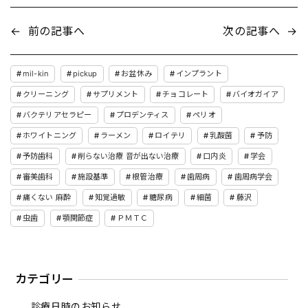
←
前の記事へ
次の記事へ
→
mil-kin
pickup
お盆休み
インプラント
クリーニング
サプリメント
チョコレート
バイオガイア
バクテリアセラピー
プロデンティス
ペリオ
ホワイトニング
ラーメン
ロイテリ
乳酸菌
予防
予防歯科
削らない治療 音が出ない治療
口内炎
学会
審美歯科
施設基準
根管治療
歯周病
歯周病学会
痛くない 麻酔
知覚過敏
糖尿病
細菌
藤沢
虫歯
顎関節症
ＰＭＴＣ
カテゴリー
診療日時のお知らせ