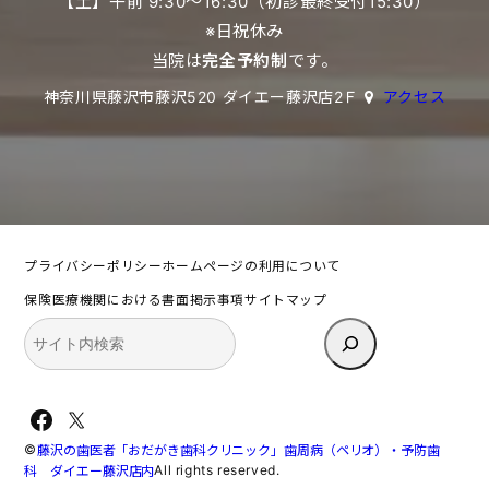
【土】午前 9:30〜16:30（初診最終受付15:30）
※日祝休み
当院は
完全予約制
です。
神奈川県藤沢市藤沢520 ダイエー藤沢店2Ｆ
アクセス
プライバシーポリシー
ホームページの利用について
保険医療機関における書面掲示事項
サイトマップ
検
索
Facebook
X
©
藤沢の歯医者「おだがき歯科クリニック」歯周病（ペリオ）・予防歯
All rights reserved.
科 ダイエー藤沢店内