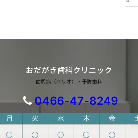
せ
おだがき歯科クリニック
歯周病（ペリオ）・予防歯科
0466-47-8249