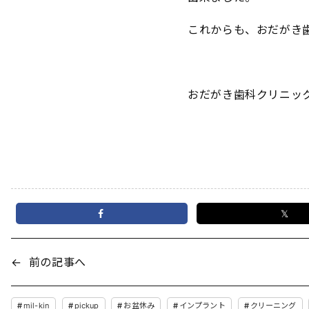
これからも、おだがき歯
おだがき歯科クリニック
𝕏
←
前の記事へ
mil-kin
pickup
お盆休み
インプラント
クリーニング