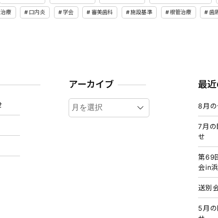
い治療
口内炎
学会
審美歯科
施設基準
根管治療
歯
アーカイブ
最近
ア
せ
8月
ー
カ
7月
せ
イ
ブ
第6
会in
送別
5月