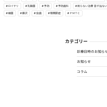
ロイテリ
乳酸菌
予防
予防歯科
削らない治療 音が出な
細菌
藤沢
虫歯
顎関節症
ＰＭＴＣ
カテゴリー
診療日時のお知ら
お知らせ
コラム