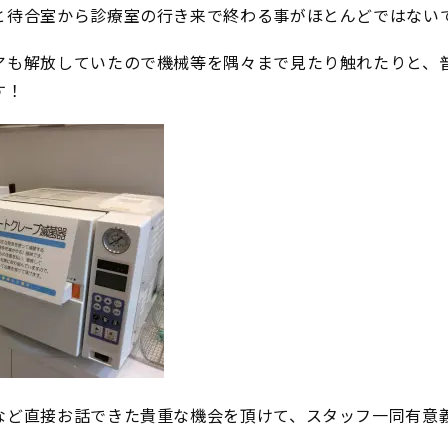
と待合室から診療室の行き来で終わる事がほとんどではない
アも解放していたので機械等を隅々まで見たり触れたりと、
す！
など直接お話できた貴重な機会を頂けて、スタッフ一同有意