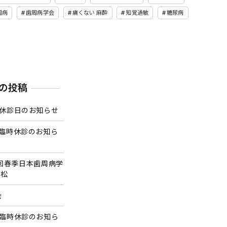
周病
歯周病学会
痛くない 麻酔
知覚過敏
糖尿病
の投稿
の休診日のお知らせ
の臨時休診のお知ら
9回春季日本歯周病学
浜松
会
の臨時休診のお知ら