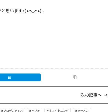
います♪(๑ᴖ◡ᴖ๑)♪
次の記事へ
→
プロデンティス
ペリオ
ホワイトニング
ラーメン