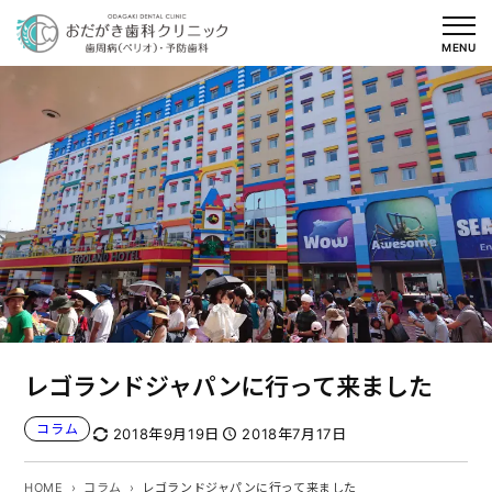
内
容
MENU
を
ス
キ
ッ
プ
レゴランドジャパンに行って来ました
コラム
2018年9月19日
2018年7月17日
HOME
コラム
レゴランドジャパンに行って来ました