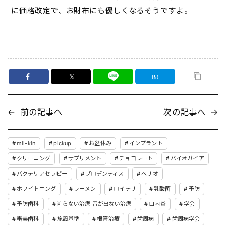
に価格改定で、お財布にも優しくなるそうですよ。
𝕏
←
前の記事へ
次の記事へ
→
mil-kin
pickup
お盆休み
インプラント
クリーニング
サプリメント
チョコレート
バイオガイア
バクテリアセラピー
プロデンティス
ペリオ
ホワイトニング
ラーメン
ロイテリ
乳酸菌
予防
予防歯科
削らない治療 音が出ない治療
口内炎
学会
審美歯科
施設基準
根管治療
歯周病
歯周病学会