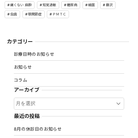
痛くない 麻酔
知覚過敏
糖尿病
細菌
藤沢
虫歯
顎関節症
ＰＭＴＣ
カテゴリー
診療日時のお知らせ
お知らせ
コラム
アーカイブ
ア
ー
カ
最近の投稿
イ
8月の休診日のお知らせ
ブ