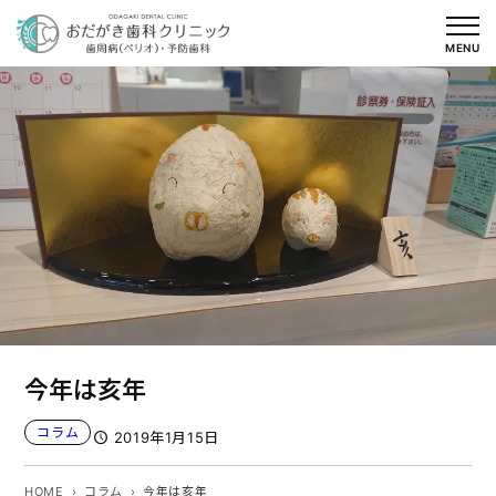
内
容
MENU
を
ス
キ
ッ
プ
今年は亥年
コラム
2019年1月15日
HOME
コラム
今年は亥年