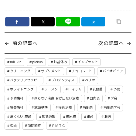
𝕏
←
前の記事へ
次の記事へ
→
mil-kin
pickup
お盆休み
インプラント
クリーニング
サプリメント
チョコレート
バイオガイア
バクテリアセラピー
プロデンティス
ペリオ
ホワイトニング
ラーメン
ロイテリ
乳酸菌
予防
予防歯科
削らない治療 音が出ない治療
口内炎
学会
審美歯科
施設基準
根管治療
歯周病
歯周病学会
痛くない 麻酔
知覚過敏
糖尿病
細菌
藤沢
虫歯
顎関節症
ＰＭＴＣ