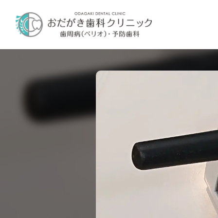
内
容
を
ス
キ
ッ
プ