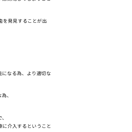
歯を発見することが出
能になる為、より適切な
な為、
で、
療に介入するということ