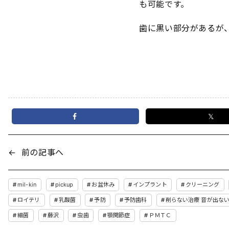
も可能です。
歯に黒い部分があるが
𝕏
←
前の記事へ
mil-kin
pickup
お盆休み
インプラント
クリーニング
ロイテリ
乳酸菌
予防
予防歯科
削らない治療 音が出な
細菌
藤沢
虫歯
顎関節症
ＰＭＴＣ