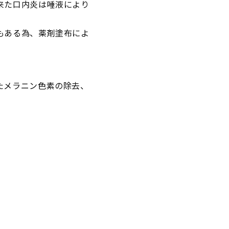
来た口内炎は唾液により
。
もある為、薬剤塗布によ
たメラニン色素の除去、