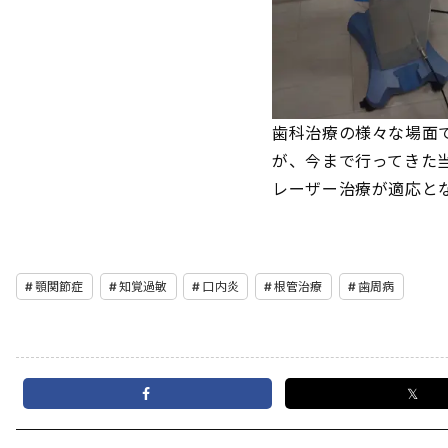
歯科治療の様々な場面で
が、今まで行ってきた
レーザー治療が適応と
顎関節症
知覚過敏
口内炎
根管治療
歯周病
𝕏