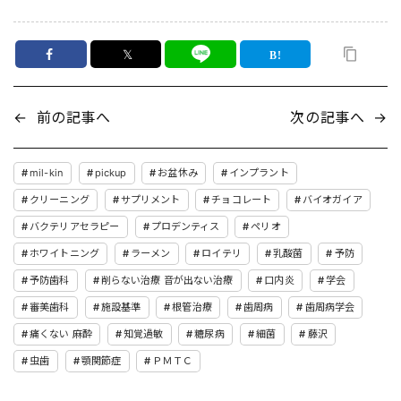
𝕏
←
前の記事へ
次の記事へ
→
mil-kin
pickup
お盆休み
インプラント
クリーニング
サプリメント
チョコレート
バイオガイア
バクテリアセラピー
プロデンティス
ペリオ
ホワイトニング
ラーメン
ロイテリ
乳酸菌
予防
予防歯科
削らない治療 音が出ない治療
口内炎
学会
審美歯科
施設基準
根管治療
歯周病
歯周病学会
痛くない 麻酔
知覚過敏
糖尿病
細菌
藤沢
虫歯
顎関節症
ＰＭＴＣ