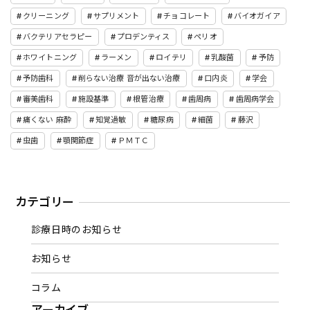
クリーニング
サプリメント
チョコレート
バイオガイア
バクテリアセラピー
プロデンティス
ペリオ
ホワイトニング
ラーメン
ロイテリ
乳酸菌
予防
予防歯科
削らない治療 音が出ない治療
口内炎
学会
審美歯科
施設基準
根管治療
歯周病
歯周病学会
痛くない 麻酔
知覚過敏
糖尿病
細菌
藤沢
虫歯
顎関節症
ＰＭＴＣ
カテゴリー
診療日時のお知らせ
お知らせ
コラム