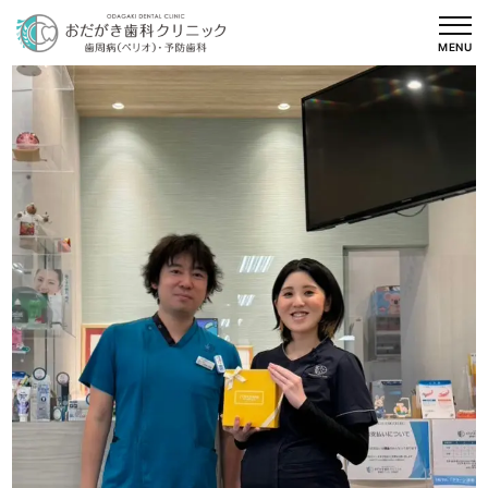
内
容
MENU
を
ス
キ
ッ
プ