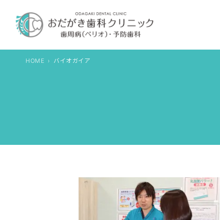
内
容
を
ス
キ
HOME
バイオガイア
ッ
プ