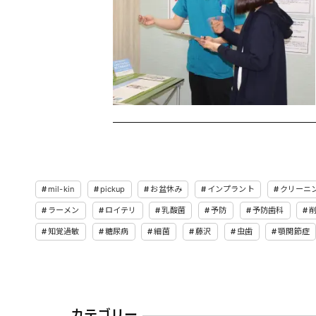
mil-kin
pickup
お盆休み
インプラント
クリーニ
ラーメン
ロイテリ
乳酸菌
予防
予防歯科
知覚過敏
糖尿病
細菌
藤沢
虫歯
顎関節症
カテゴリー