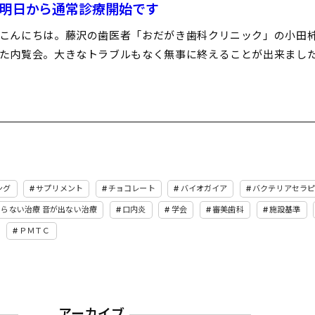
明日から通常診療開始です
こんにちは。藤沢の歯医者「おだがき歯科クリニック」の小田柿
た内覧会。大きなトラブルもなく無事に終えることが出来ました
ング
サプリメント
チョコレート
バイオガイア
バクテリアセラ
削らない治療 音が出ない治療
口内炎
学会
審美歯科
施設基準
ＰＭＴＣ
アーカイブ