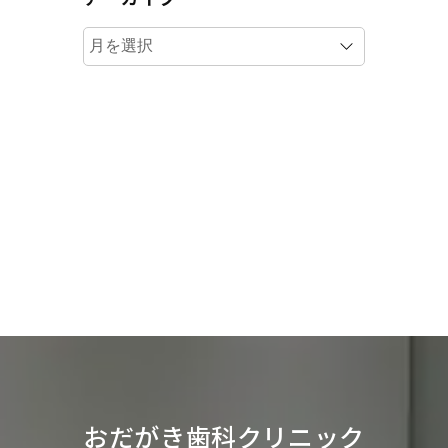
ア
ー
カ
イ
ブ
おだがき歯科クリニック