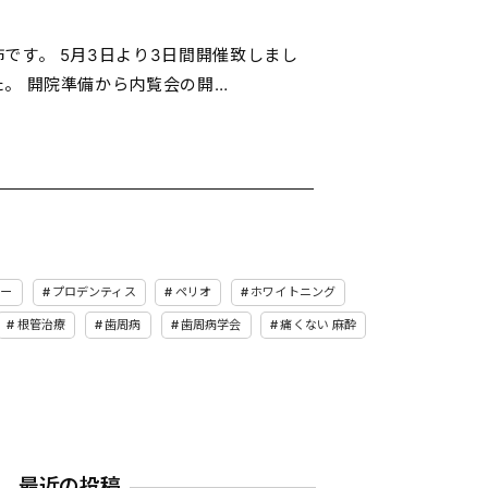
です。 5月3日より3日間開催致しまし
。 開院準備から内覧会の開…
ピー
プロデンティス
ペリオ
ホワイトニング
根管治療
歯周病
歯周病学会
痛くない 麻酔
最近の投稿