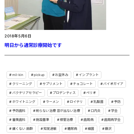
2018年5月6日
明日から通常診療開始です
mil-kin
pickup
お盆休み
インプラント
クリーニング
サプリメント
チョコレート
バイオガイア
バクテリアセラピー
プロデンティス
ペリオ
ホワイトニング
ラーメン
ロイテリ
乳酸菌
予防
予防歯科
削らない治療 音が出ない治療
口内炎
学会
審美歯科
施設基準
根管治療
歯周病
歯周病学会
痛くない 麻酔
知覚過敏
糖尿病
細菌
藤沢