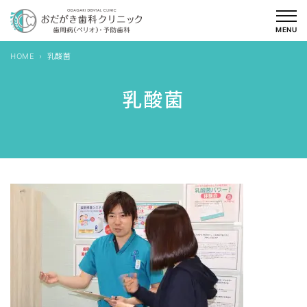
内
容
MENU
を
HOME
乳酸菌
ス
キ
乳酸菌
ッ
プ