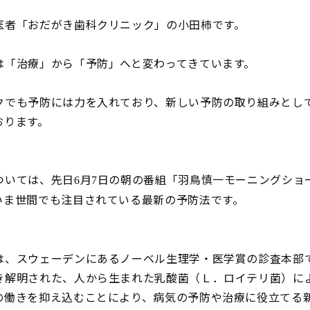
医者「おだがき歯科クリニック」の小田柿です。
は「治療」から「予防」へと変わってきています。
クでも予防には力を入れており、新しい予防の取り組みとし
おります。
ついては、先日
月
日の朝の番組「羽鳥慎一モーニングショ
6
7
いま世間でも注目されている最新の予防法です。
は、スウェーデンにあるノーベル生理学・医学賞の診査本部
き解明された、人から生まれた乳酸菌（Ｌ．ロイテリ菌）に
の働きを抑え込むことにより、病気の予防や治療に役立てる