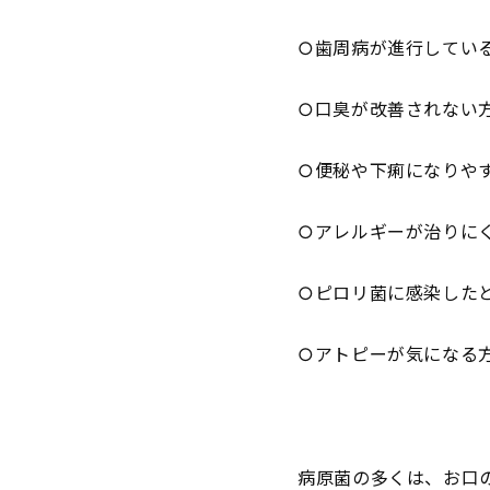
○歯周病が進行してい
○口臭が改善されない
○便秘や下痢になりや
○アレルギーが治りに
○ピロリ菌に感染した
○アトピーが気になる
病原菌の多くは、お口