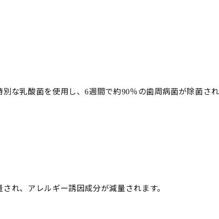
別な乳酸菌を使用し、
週間で約
％の歯周病菌が除菌さ
6
90
量され、アレルギー誘因成分が減量されます。