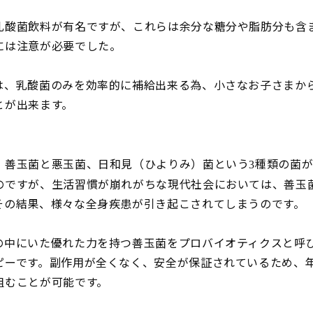
乳酸菌飲料が有名ですが、これらは余分な糖分や脂肪分も含
には注意が必要でした。
は、乳酸菌のみを効率的に補給出来る為、小さなお子さまか
とが出来ます。
、善玉菌と悪玉菌、日和見（ひよりみ）菌という
種類の菌
3
のですが、生活習慣が崩れがちな現代社会においては、善玉
その結果、様々な全身疾患が引き起こされてしまうのです。
の中にいた優れた力を持つ善玉菌をプロバイオティクスと呼
ピーです。副作用が全くなく、安全が保証されているため、
組むことが可能です。