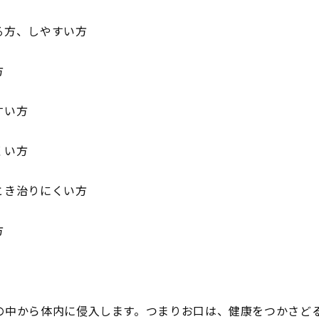
る方、しやすい方
方
すい方
くい方
とき治りにくい方
方
の中から体内に侵入します。つまりお口は、健康をつかさど