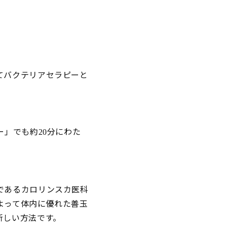
てバクテリアセラピーと
ー」でも約
分にわた
20
であるカロリンスカ医科
よって体内に優れた善玉
新しい方法です。