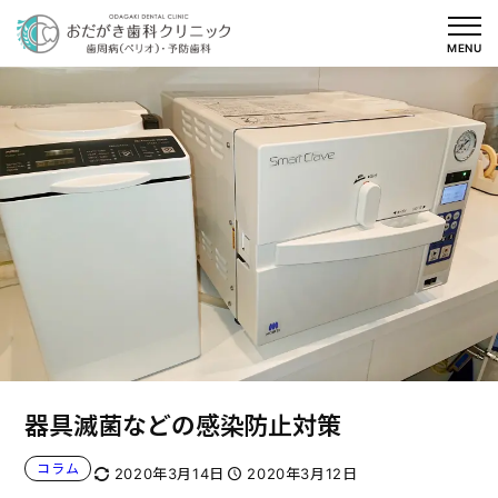
内
容
MENU
を
ス
キ
ッ
プ
器具滅菌などの感染防止対策
コラム
2020年3月14日
2020年3月12日