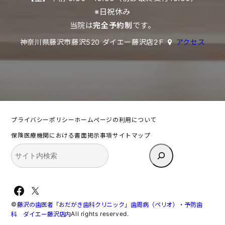
※日祝休み
当院は
完全予約制
です。
神奈川県藤沢市藤沢520 ダイエー藤沢店2Ｆ
アクセス
プライバシーポリシー
ホームページの利用について
保険医療機関における書面掲示事項
サイトマップ
検
索
Facebook
X
©
藤沢の歯医者「おだがき歯科クリニック」歯周病（ペリオ）・予防歯
All rights reserved.
科 ダイエー藤沢店内