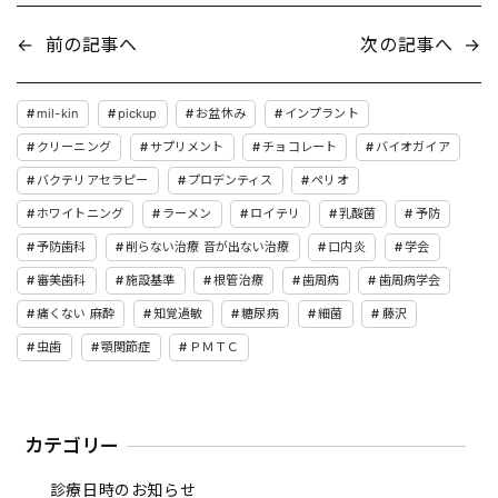
←
前の記事へ
次の記事へ
→
mil-kin
pickup
お盆休み
インプラント
クリーニング
サプリメント
チョコレート
バイオガイア
バクテリアセラピー
プロデンティス
ペリオ
ホワイトニング
ラーメン
ロイテリ
乳酸菌
予防
予防歯科
削らない治療 音が出ない治療
口内炎
学会
審美歯科
施設基準
根管治療
歯周病
歯周病学会
痛くない 麻酔
知覚過敏
糖尿病
細菌
藤沢
虫歯
顎関節症
ＰＭＴＣ
カテゴリー
診療日時のお知らせ