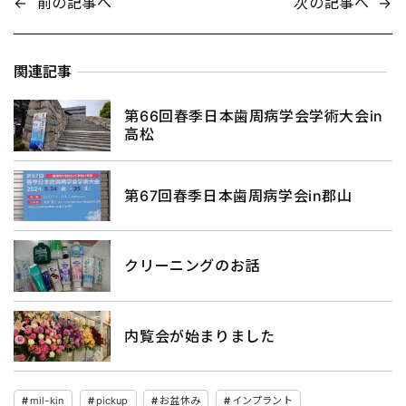
←
前の記事へ
次の記事へ
→
関連記事
第66回春季日本歯周病学会学術大会in
高松
第67回春季日本歯周病学会in郡山
クリーニングのお話
内覧会が始まりました
mil-kin
pickup
お盆休み
インプラント