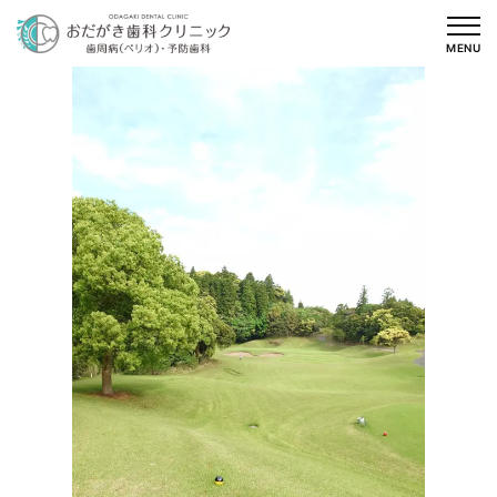
内
容
MENU
を
ス
キ
ッ
プ