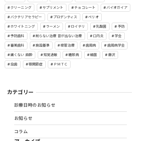
クリーニング
サプリメント
チョコレート
バイオガイア
バクテリアセラピー
プロデンティス
ペリオ
ホワイトニング
ラーメン
ロイテリ
乳酸菌
予防
予防歯科
削らない治療 音が出ない治療
口内炎
学会
審美歯科
施設基準
根管治療
歯周病
歯周病学会
痛くない 麻酔
知覚過敏
糖尿病
細菌
藤沢
虫歯
顎関節症
ＰＭＴＣ
カテゴリー
診療日時のお知らせ
お知らせ
コラム