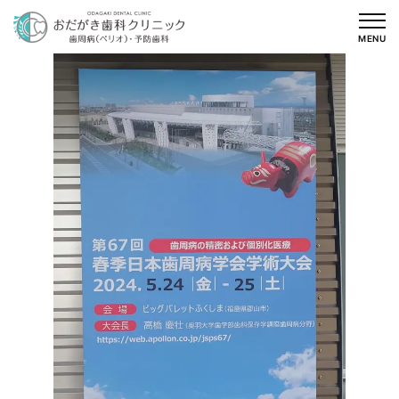
内
容
MENU
を
ス
キ
ッ
プ