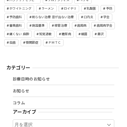
ホワイトニング
ラーメン
ロイテリ
乳酸菌
予防
予防歯科
削らない治療 音が出ない治療
口内炎
学会
審美歯科
施設基準
根管治療
歯周病
歯周病学会
痛くない 麻酔
知覚過敏
糖尿病
細菌
藤沢
虫歯
顎関節症
ＰＭＴＣ
カテゴリー
診療日時のお知らせ
お知らせ
コラム
アーカイブ
ア