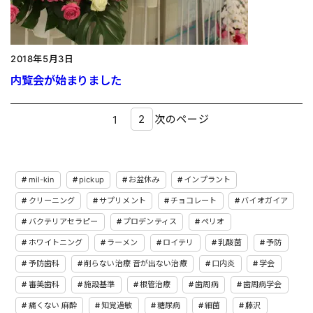
2018年5月3日
内覧会が始まりました
2
次のページ
1
mil-kin
pickup
お盆休み
インプラント
クリーニング
サプリメント
チョコレート
バイオガイア
バクテリアセラピー
プロデンティス
ペリオ
ホワイトニング
ラーメン
ロイテリ
乳酸菌
予防
予防歯科
削らない治療 音が出ない治療
口内炎
学会
審美歯科
施設基準
根管治療
歯周病
歯周病学会
痛くない 麻酔
知覚過敏
糖尿病
細菌
藤沢