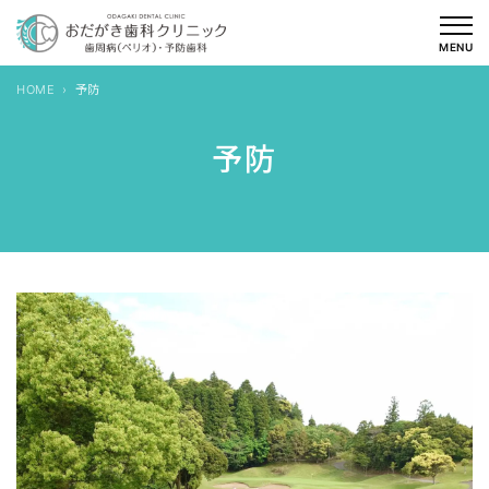
内
容
MENU
を
HOME
予防
ス
キ
予防
ッ
プ